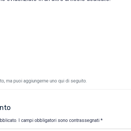
Send
Invia
Alternative:
Alternative:
, ma puoi aggiungerne uno qui di seguito.
nto
bblicato.
I campi obbligatori sono contrassegnati
*