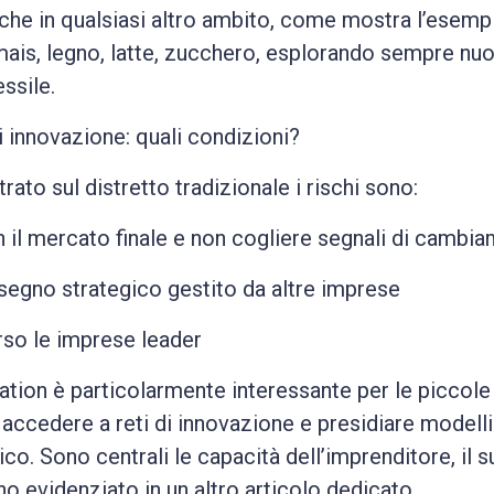
he in qualsiasi altro ambito, come mostra l’esempi
 mais, legno, latte, zucchero, esplorando sempre nuo
ssile.
i innovazione: quali condizioni?
ato sul distretto tradizionale i rischi sono:
 il mercato finale e non cogliere segnali di cambia
2 steps to become more
2 passi per acquisire
disegno strategico gestito da altre imprese
maggiore assertività!
assertive!
rso le imprese leader
vation è particolarmente interessante per le piccole
Fai il quiz, scopri il tuo stile e impara ad
Take the quiz, discover your style and
 di accedere a reti di innovazione e presidiare modell
ACQUISIRE più ASSERTIVITA’ guardando il
LEARN TO BE MORE ASSERTIVE reading
gico. Sono centrali le capacità dell’imprenditore, il
the GUIDE!
video!
o evidenziato in un altro articolo dedicato.