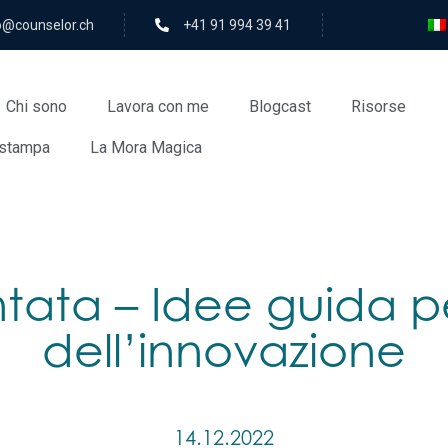
rolesnuoc@ofni
+41 91 994 39 41
Chi sono
Lavora con me
Blogcast
Risorse
stampa
La Mora Magica
ata – Idee guida per
dell’innovazione
14.12.2022