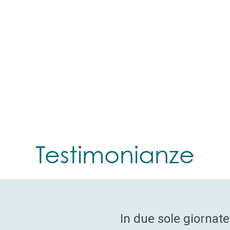
Testimonianze
ole giornate di formazione sull'assertività