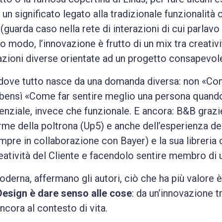
n significato legato alla tradizionale funzionalità 
 (guarda caso nella rete di interazioni di cui parlav
o modo, l’innovazione è frutto di un mix tra creativ
zioni diverse orientate ad un progetto consapevol
dove tutto nasce da una domanda diversa: non «Com
 bensì «Come far sentire meglio una persona quando 
ienziale, invece che funzionale. E ancora: B&B graz
orme della poltrona (Up5) e anche dell’esperienza d
empre in collaborazione con Bayer) e la sua libreria
eatività del Cliente e facendolo sentire membro di un
derna, affermano gli autori, ciò che ha più valore è
Design è dare senso alle cose
: da un’innovazione 
ncora al contesto di vita.