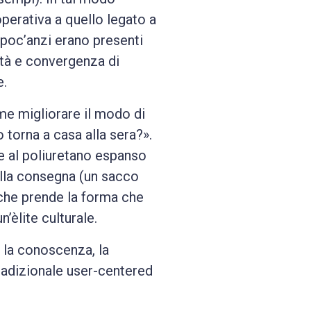
operativa a quello legato a
o poc’anzi erano presenti
ità e convergenza di
e.
e migliorare il modo di
torna a casa alla sera?».
ie al poliuretano espanso
ella consegna (un sacco
 che prende la forma che
’èlite culturale.
 la conoscenza, la
tradizionale user-centered