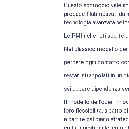
Questo approccio vale anc
produce filati ricavati da
tecnologia avanzata nel te
Le PMI nelle reti aperte d
Nel classico modello centr
perdere ogni contatto con
restar intrappolati in un 
sviluppare dipendenza ve
Il modello dell’open inno
loro flessibilità, a patto
a partire dal piano strate
cultura gestionale, come h