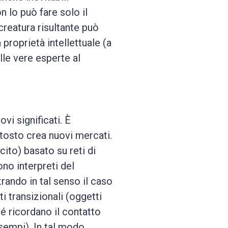
 lo può fare solo il
creatura risultante può
proprietà intellettuale (a
lle vere esperte al
vi significati. È
tosto crea nuovi mercati.
ito) basato su reti di
ono interpreti del
trando in tal senso il caso
i transizionali (oggetti
hé ricordano il contatto
sempi). In tal modo