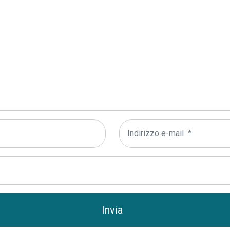
Indirizzo
e-
mail
*
Invia