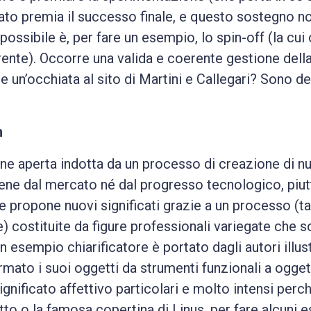
ato premia il successo finale, e questo sostegno non
ossibile è, per fare un esempio, lo spin-off (la cui 
nte). Occorre una valida e coerente gestione della 
 un’occhiata al sito di Martini e Callegari? Sono de
n
e aperta indotta da un processo di creazione di nuo
ene dal mercato né dal progresso tecnologico, piut
 propone nuovi significati grazie a un processo (tac
e) costituite da figure professionali variegate che s
n esempio chiarificatore è portato dagli autori illus
ormato i suoi oggetti da strumenti funzionali a oggett
gnificato affettivo particolari e molto intensi perc
to o la famosa copertina di Linus, per fare alcuni e