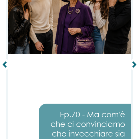
Send
Invia
Alternative:
Alternative:
Ep.70 - Ma com'è
che ci convinciamo
che invecchiare sia