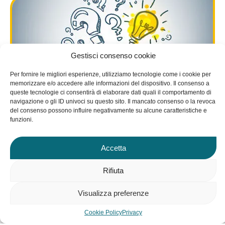
Gestisci consenso cookie
Per fornire le migliori esperienze, utilizziamo tecnologie come i cookie per
memorizzare e/o accedere alle informazioni del dispositivo. Il consenso a
queste tecnologie ci consentirà di elaborare dati quali il comportamento di
navigazione o gli ID univoci su questo sito. Il mancato consenso o la revoca
2 passi per acquisire
del consenso possono influire negativamente su alcune caratteristiche e
funzioni.
maggiore assertività!
Accetta
Fai il quiz, scopri il tuo stile e impara
ad ACQUISIRE più ASSERTIVITA'
Rifiuta
guardando il video!
Visualizza preferenze
Cookie Policy
Privacy
FAI IL QUIZ