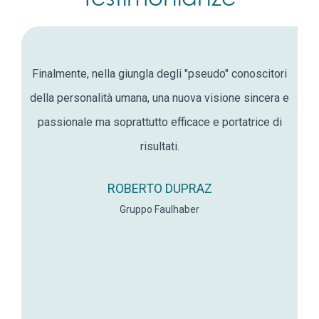
Finalmente, nella giungla degli "pseudo" conoscitori
D
adino
della personalità umana, una nuova visione sincera e
 sarò
passionale ma soprattutto efficace e portatrice di
risultati.
in
rius
ROBERTO DUPRAZ
senz
Gruppo Faulhaber
nas
con
megl
an