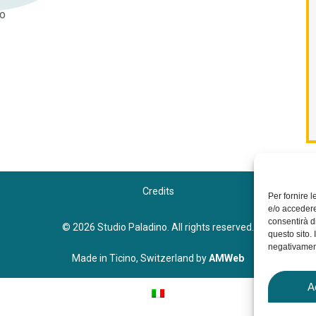
no
Credits
Per fornire 
e/o accedere
consentirà d
© 2026 Studio Paladino. All rights reserved.
questo sito.
negativament
Made in Ticino, Switzerland by
AMWeb
A