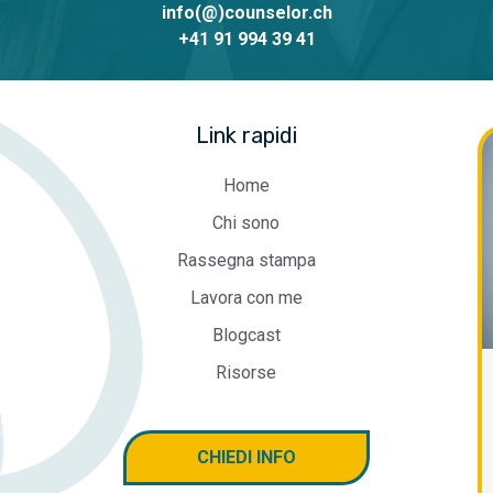
info(@)counselor.ch
Alternative:
Alternative:
+41 91 994 39 41
Link rapidi
Home
Chi sono
Rassegna stampa
Lavora con me
Blogcast
Risorse
CHIEDI INFO