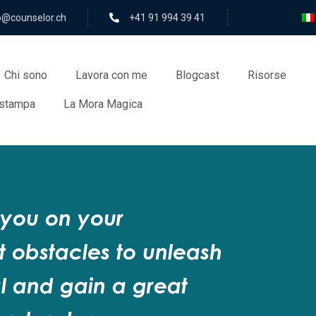
rolesnuoc@ofni
+41 91 994 39 41
Chi sono
Lavora con me
Blogcast
Risorse
stampa
La Mora Magica
 you on your
obstacles to unleash
l and gain a great