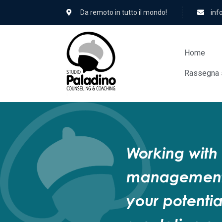
Da remoto in tutto il mondo!
hc.
Home
Rassegna 
Working with
management 
your potentia