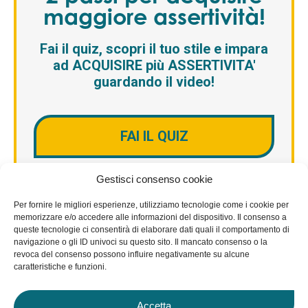
maggiore assertività!
Fai il quiz, scopri il tuo stile e impara
ad ACQUISIRE più ASSERTIVITA'
guardando il video!
FAI IL QUIZ
Gestisci consenso cookie
Per fornire le migliori esperienze, utilizziamo tecnologie come i cookie per
memorizzare e/o accedere alle informazioni del dispositivo. Il consenso a
queste tecnologie ci consentirà di elaborare dati quali il comportamento di
Credits
navigazione o gli ID univoci su questo sito. Il mancato consenso o la
revoca del consenso possono influire negativamente su alcune
caratteristiche e funzioni.
© 2026 Studio Paladino. All rights reserved.
Made in Ticino, Switzerland by
AMWeb
Accetta