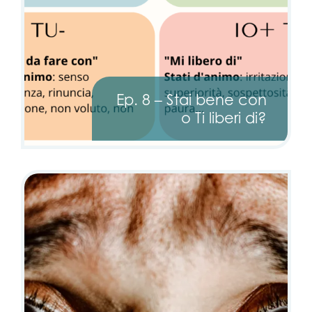
Ep. 8 – Stai bene con
o Ti liberi di?
2 passi per
2 steps to
acquisire
become more
maggiore
assertive!
assertività!
Take the quiz,
Fai il quiz, scopri il tuo
discover your style