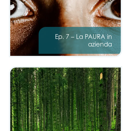
stile e impara ad
and LEARN TO BE
ACQUISIRE più
MORE ASSERTIVE
ASSERTIVITA’
reading the GUIDE!
guardando il video!
Ep. 7 – La PAURA in
azienda
Send
Invia
Alternative:
Alternative: