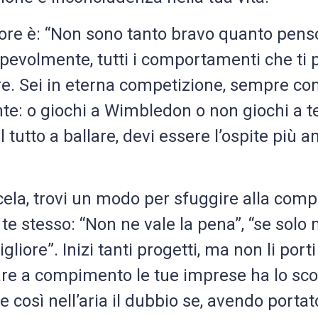
iore è: “Non sono tanto bravo quanto penso
apevolmente, tutti i comportamenti che ti 
re. Sei in eterna competizione, sempre con
ente: o giochi a Wimbledon o non giochi a te
l tutto a ballare, devi essere l’ospite più
2 steps to become more
2 passi per acquisire
cela, trovi un modo per sfuggire alla com
maggiore assertività!
assertive!
 te stesso: “Non ne vale la pena”, “se sol
gliore”. Inizi tanti progetti, ma non li por
Fai il quiz, scopri il tuo stile e impara ad
Take the quiz, discover your style and
rtare a compimento le tue imprese ha lo sco
ACQUISIRE più ASSERTIVITA’ guardando il
LEARN TO BE MORE ASSERTIVE reading
the GUIDE!
video!
 così nell’aria il dubbio se, avendo portat