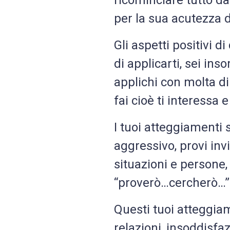
ricominciare tutto da
per la sua acutezza 
Gli aspetti positivi d
di applicarti, sei i
applichi con molta d
fai cioè ti interessa 
I tuoi atteggiamenti 
aggressivo, provi inv
situazioni e persone, s
“proverò…cercherò…”
Questi tuoi atteggiam
relazioni, insoddisfa