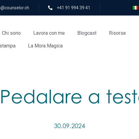
rolesnuoc@ofni
+41 91 994 39 41
Chi sono
Lavora con me
Blogcast
Risorse
stampa
La Mora Magica
 Pedalare a tes
30.09.2024