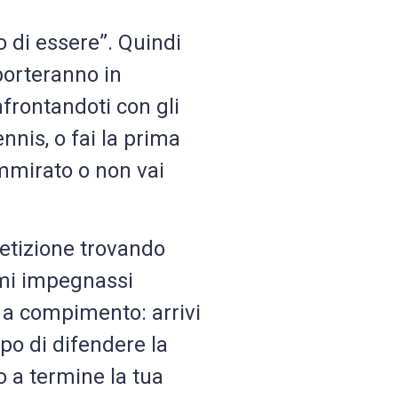
 di essere”. Quindi
porteranno in
frontandoti con gli
nnis, o fai la prima
 ammirato o non vai
petizione trovando
o mi impegnassi
ti a compimento: arrivi
po di difendere la
o a termine la tua