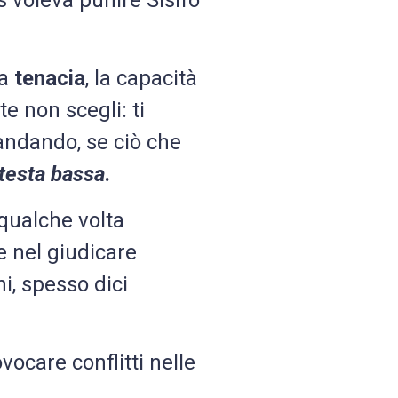
s voleva punire Sisifo
la
tenacia
, la capacità
 non scegli: ti
andando, se ciò che
 testa bassa
.
 qualche volta
e nel giudicare
hi, spesso dici
ocare conflitti nelle