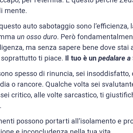
ccapo, per l’eternità. E questo perché Zeu
di mente.
i questo auto sabotaggio sono l’efficienza, 
nsomma
un osso duro
. Però fondamentalmente
iligenza, ma senza sapere bene dove stai 
e soprattutto ti piace.
Il tuo è un
pedalare a
sono spesso di rinuncia, sei insoddisfatto,
idia o rancore. Qualche volta sei svalutant
ei critico, alle volte sarcastico, ti giustific
.
enti possono portarti all’isolamento e prov
zione e inconcludenza nella tua vita.