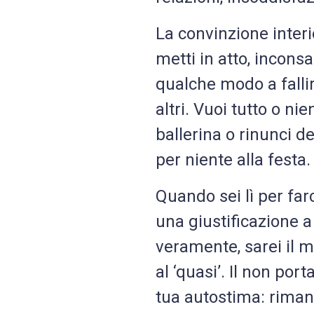
La convinzione inter
metti in atto, incons
qualche modo a falli
altri. Vuoi tutto o ni
ballerina o rinunci de
per niente alla festa.
Quando sei lì per far
una giustificazione a
veramente, sarei il mi
al ‘quasi’. Il non po
tua autostima: rimane