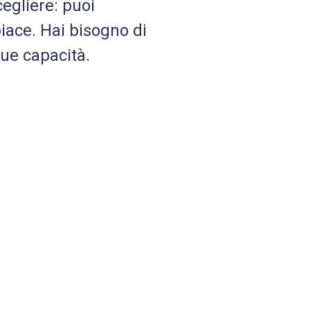
cegliere: puoi
 piace. Hai bisogno di
tue capacità.