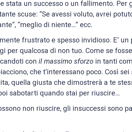
 stata un successo o un fallimento. Per gi
 tante scuse: “Se avessi voluto, avrei potuto
nte”, “meglio di niente…” ecc.
ente frustrato e spesso invidioso. E’ un p
ggi per qualcosa di non tuo. Come se fosse 
Send
Invia
icandoti con
il massimo sforzo
in tanti com
Alternative:
Alternative:
 piacciono, che t’interessano poco. Così sei
ita, quella giusta che dimostrerà a te stes
 poi sabotarti quando stai per riuscire…
ossono non riuscire, gli insuccessi sono pa